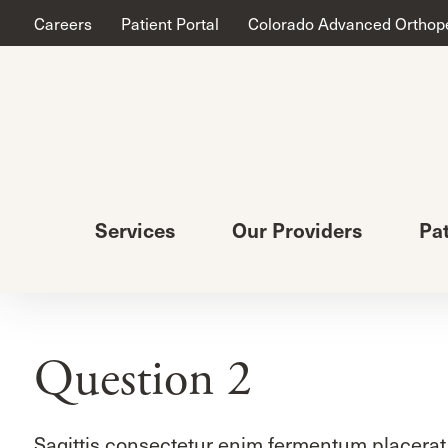
Careers
Patient Portal
Colorado Advanced Orthop
Services
Our Providers
Pa
Question 2
Sagittis consectetur enim fermentum placerat 