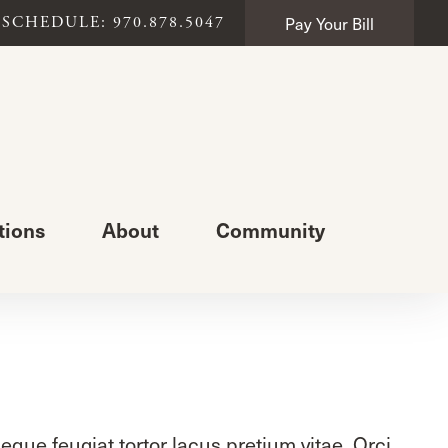
Pay Your Bill
SCHEDULE: 970.878.5047
tions
About
Community
que feugiat tortor lacus pretium vitae. Orci